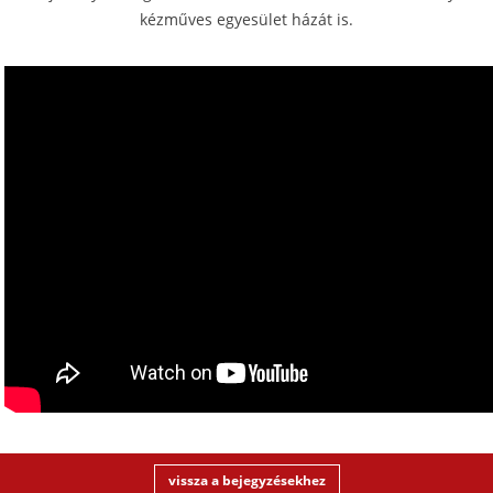
kézműves egyesület házát is.
vissza a bejegyzésekhez