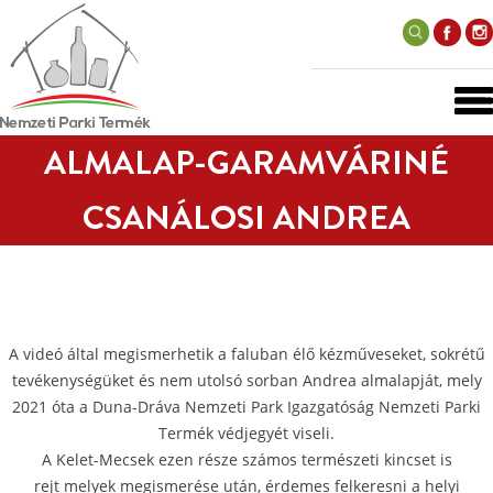
ALMALAP-GARAMVÁRINÉ
CSANÁLOSI ANDREA
A videó által megismerhetik a faluban élő kézműveseket, sokrétű
tevékenységüket és nem utolsó sorban Andrea almalapját, mely
2021 óta a Duna-Dráva Nemzeti Park Igazgatóság Nemzeti Parki
Termék védjegyét viseli.
A Kelet-Mecsek ezen része számos természeti kincset is
rejt melyek megismerése után, érdemes felkeresni a helyi