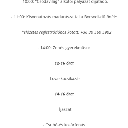
- 10:00: "Csodavilág" alkotói pályázat díjátadó.
- 11:00: Kisvonatozás madarászattal a Borsodi-dűlőnél*
*előzetes regisztrációhoz kötött: +36 30 560 5902
- 14:00: Zenés gyerekműsor
12-16 óra:
- Lovaskocsikázás
14-16 óra:
- Íjászat
- Csuhé-és kosárfonás