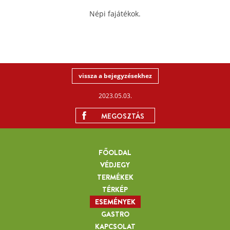
Népi fajátékok.
vissza a bejegyzésekhez
2023.05.03.
MEGOSZTÁS
FŐOLDAL
VÉDJEGY
TERMÉKEK
TÉRKÉP
ESEMÉNYEK
GASTRO
KAPCSOLAT