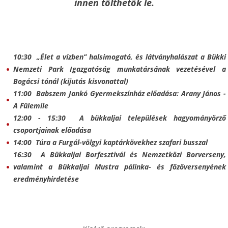
innen
tölthetők le.
10:30 „Élet a vízben” halsimogató, és látványhalászat a Bükki
Nemzeti Park Igazgatóság munkatársának vezetésével a
Bogácsi tónál (kijutás kisvonattal)
11:00 Babszem Jankó Gyermekszínház előadása: Arany János -
A Fülemile
12:00 - 15:30 A bükkaljai települések hagyományörző
csoportjainak előadása
14:00 Túra a Furgál-völgyi kaptárkövekhez szafari busszal
16:30 A Bükkaljai Borfesztivál és Nemzetközi Borverseny,
valamint a Bükkaljai Mustra pálinka- és főzőversenyének
eredményhirdetése