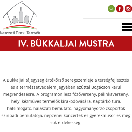
IV. BÜKKALJAI MUSTRA
A Bükkaljai tájegység értékőrző seregszemléje a térségfejlesztés
és a természetvédelem jegyében ezúttal Bogácson kerül
megrendezésre. A programon lesz főzőverseny, pálinkaverseny,
helyi kézműves termelők kirakodóvására, Kaptárkő-túra,
halsimogató, halászati bemutató, hagyományőrző csoportok
színpadi bemutatója, népzenei koncertek és gyerekműsor és még
sok érdekesség.