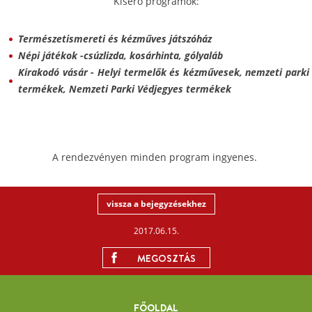
Kísérő programok:
Természetismereti és kézműves játszóház
Népi játékok -csúzlizda, kosárhinta, gólyaláb
Kirakodó vásár - Helyi termelők és kézművesek, nemzeti parki
termékek, Nemzeti Parki Védjegyes termékek
A rendezvényen minden program ingyenes.
vissza a bejegyzésekhez
2017.06.15.
MEGOSZTÁS
FŐOLDAL