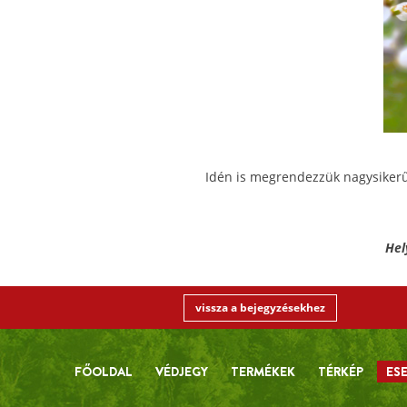
Idén is megrendezzük nagysikerű
Hel
vissza a bejegyzésekhez
FŐOLDAL
VÉDJEGY
TERMÉKEK
TÉRKÉP
ES