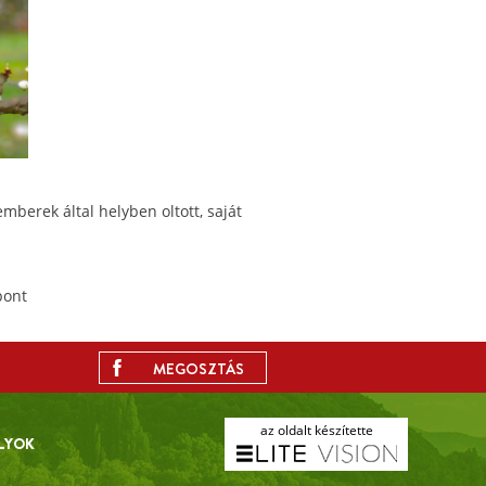
erek által helyben oltott, saját
pont
MEGOSZTÁS
az oldalt készítette
LYOK