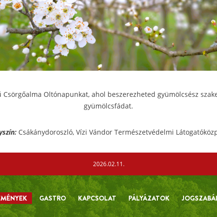
 Csörgőalma Oltónapunkat, ahol beszerezheted gyümölcsész szakemb
gyümölcsfádat.
yszín:
Csákánydoroszló, Vízi Vándor Természetvédelmi Látogatóköz
2026.02.11.
EMÉNYEK
GASTRO
KAPCSOLAT
PÁLYÁZATOK
JOGSZABÁ