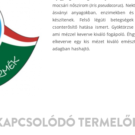
mocsári nőszirom (
Iris pseudacorus
). Nek
ásványi anyagokban, enzimekben és
készítenek. Felső légúti betegségek
csonterősítő hatása ismert. Gyöktörzse s
ami mézzel keverve kiváló fogápoló. Éhg
elkeverve egy kis mézet kiváló emészté
adagban hashajtó.
KAPCSOLÓDÓ TERMELŐ