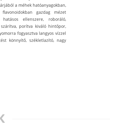
tárjából a méhek hatóanyagokban,
 flavonoidokban gazdag mézet
 hatásos ellenszere, roboráló,
zárítva, porítva kiváló hintőpor,
yomorra fogyasztva langyos vízzel
st könnyítő, székletlazító, nagy
K