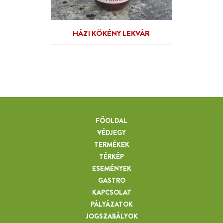
CSIPKEBOGYÓ LEKVÁR
FŐOLDAL
VÉDJEGY
TERMÉKEK
TÉRKÉP
ESEMÉNYEK
GASTRO
KAPCSOLAT
PÁLYÁZATOK
JOGSZABÁLYOK
PANNISZÖRP KFT.