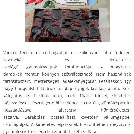
Vadon termő csipkebogyóból és kökényből álló, édesen
savanykás és karakteres
ízvilágú gyümölcssajtok kombinációja. A négyzetes
darabkák mentén könnyen szétválasztható. Nem használnak
tartósítószert, mesterséges adalékanyagokat készítéskor, így
nagy hangsúlyt fektetnek az alapanyagok kiválasztására. Kézi
válogatás és tisztítás után, rövid főzési idővel, kíméletes
hőkezeléssel készül gyümölcsvelőből, cukor és gyümölcspektin
hozzáadásával, alacsony hőmérsékleten
aszalva. Darabolás, összeállítást követően vákumgéppel
csomagolják. A kíméletes eljárásnak köszönhetően megőrzi a
gyümölcsök friss, eredeti zamatát, ízét és illatát.