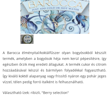
A Barocca élményital/koktálfűszer olyan bogyósokból készült
termék, amelyben a bogyósok héja nem kerül pépesítésre, így
egészben őrzik meg eredeti állagukat. A termék cukor és citrom
hozzáadásával készül és bármilyen folyadékkal fogyasztható.
Így kiváló koktél alapanyag vagy frissítő nyáron egy pohár jeges
vízzel, télen pedig forró italként is felhasználható.
Választható ízek: ribizli, "Berry selection"